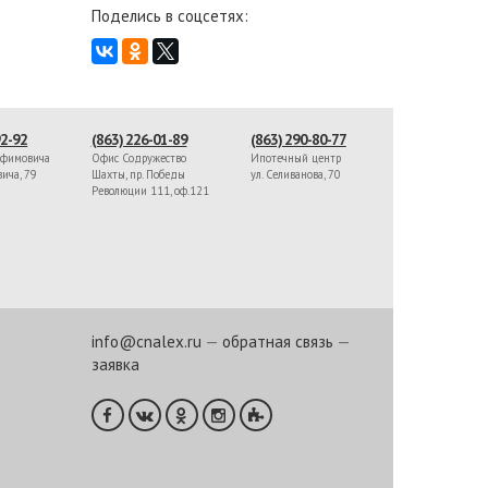
Поделись в соцсетях:
92-92
(863) 226-01-89
(863) 290-80-77
афимовича
Офис Содружество
Ипотечный центр
вича, 79
Шахты, пр. Победы
ул. Селиванова, 70
Революции 111, оф.121
info@cnalex.ru
—
обратная связь
—
заявка