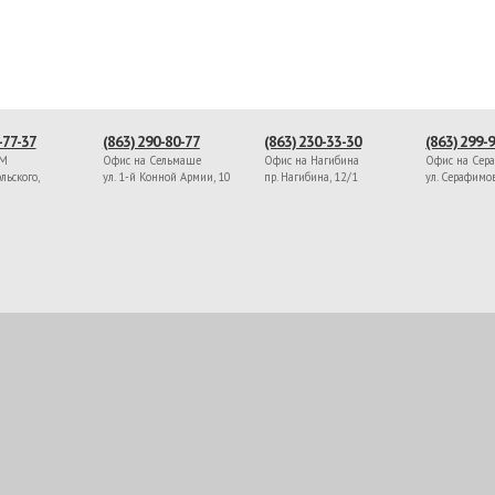
-77-37
(863) 290-80-77
(863) 230-33-30
(863) 299-
ЖМ
Офис на Сельмаше
Офис на Нагибина
Офис на Сер
льского,
ул. 1-й Конной Армии, 10
пр. Нагибина, 12/1
ул. Серафимо