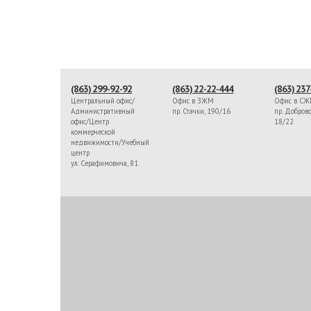
(863) 299-92-92
(863) 22-22-444
(863) 237
Центральный офис/
Офис в ЗЖМ
Офис в С
Административный
пр. Стачки, 190/16
пр. Доброво
офис/Центр
18/22
коммерческой
недвижимости/Учебный
центр
ул. Серафимовича, 81