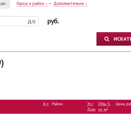
кая
Город и район ↓
—
Дополнительно ↓
руб.
ИСКА
)
К-т
Район
Эт./
Общ S,
Цена, ру
2
Дом
уч, м