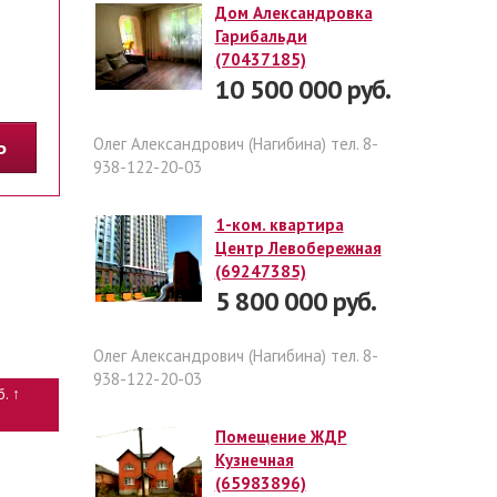
Дом Александровка
Гарибальди
(70437185)
10 500 000 руб.
Олег Александрович (Нагибина) тел. 8-
ТЬ
938-122-20-03
1-ком. квартира
Центр Левобережная
(69247385)
5 800 000 руб.
Олег Александрович (Нагибина) тел. 8-
938-122-20-03
б. ↑
Помещение ЖДР
Кузнечная
(65983896)