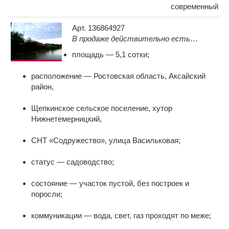
Есть на участке газ, вода, свет,
современный
центральная канализация.
Асфальтированный подъезд к участку,
Арт. 136864927
въезд.
В продаже действительно есть
Рядом магазины, остановка.
участок в СНТ «Содружество»
площадь — 5,1 сотки;
на центральной улице, который
соответствует вашему описанию:
расположение — Ростовская область, Аксайский
угловой, пустой, без обременений.
район,
Основные характеристики:
Щепкинское сельское поселение, хутор
Нижнетемерницкий,
СНТ «Содружество», улица Васильковая;
статус — садоводство;
состояние — участок пустой, без построек и
поросли;
коммуникации — вода, свет, газ проходят по меже;