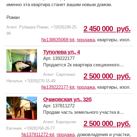
именно эта квартира станет вашим новым домом.
Роман
2 450 000
руб.
Агент: Рубашка Роман, +7(928)199-25-
99
№138635068-lot
,
продажа
,
квартиры, изол.
Туполева ул., 4
Арт. 139222177
Продается 2к квартира секционного
типа. В квартире выполнен ремонт.
2 500 000
руб.
Агент: Сиротенко
Квартира светлая, теплая.
Наталья, +7(928)270-15-49
№139222177-lot
,
продажа
,
квартиры, изол.
Очаковская ул., 32б
Арт. 137811272
Продам часть земельного участка в
центре города по улице Очаковская.
2 500 000
руб.
Агент: Барлаухян
Участок ровный, прямоугольной,
Евгения, +7(928)768-26-77
правильной формы.
№137811272-lot
,
продажа
,
домовладения и участки,