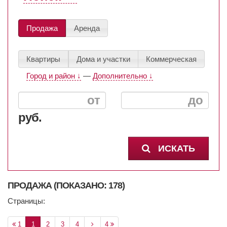
Продажа
Аренда
Квартиры
Дома и участки
Коммерческая
Город и район ↓
—
Дополнительно ↓
руб.
ИСКАТЬ
ПРОДАЖА (ПОКАЗАНО: 178)
Страницы:
1
1
2
3
4
4