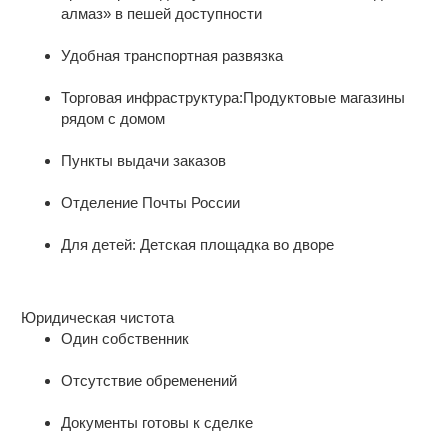
алмаз» в пешей доступности
Рядом с комплексом расположена роща
1 взрослый собственник .
СКА, предлагающая обширные
Удобная транспортная развязка
возможности для прогулок на свежем
Реальному покупателю небольшой торг
воздухе и активного отдыха. Один
уместен.
Торговая инфраструктура:Продуктовые магазины
собственник. Документы готовы к
рядом с домом
продаже. Полная сумма в договоре.
Проводим полное юридическое
сопровождение от получения ипотеки до
Пункты выдачи заказов
заключения ДКП.
Отделение Почты России
Для детей: Детская площадка во дворе
Юридическая чистота
Один собственник
Отсутствие обременений
Документы готовы к сделке