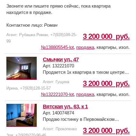
Звоните или пишите прямо сейчас, пока квартира
находится в продаже.
Контактное лицо:
Роман
3 200 000
руб.
Агент: Рубашка Роман, +7(928)199-25-
99
№138805545-lot
,
продажа
,
квартиры, изол.
Смычки ул., 47
Арт. 132221070
Продается 1к квартира в тихом центре
Сельмаша/р-н Первомайской
3 200 000
руб.
Агент: Гущина
Администрации, в крепком кирпичном
Ирина, +7(928)128-15-57
доме, квартира полностью подходит под
№132221070-lot
,
продажа
,
квартиры, изол.
ваш ремонт, где можно воплотить все
самые смелые идеи дизайна, отличное
Вятская ул., 63, к 1
месторасположение, в шаговой
Арт. 140074874
доступности находится уютный сквер
Продаю гостинку в Первомайском
"Мира", магазины, Магнит, Пятерочка,
районе, п.Чкаловский, "Соловушки", 7/9п,
3 200 000
руб.
Агент: Прокопенко
небольшой продуктовый рынок, лицей
32м2, балкон застеклен, сан.техника
Зоя, +7(928)270-96-46
№20, Институт защиты