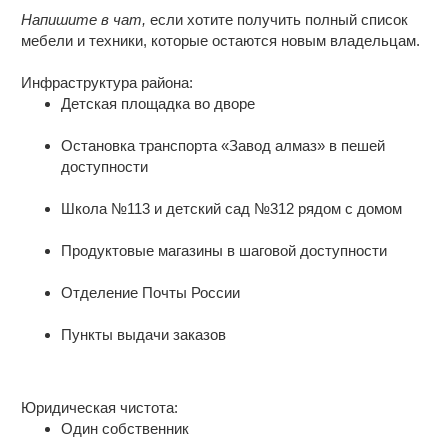
Краснодарского края. Расположен в
Напишите в чат,
если хотите получить полный список
северной части Приазово-Кубанской
мебели и техники, которые остаются новым владельцам.
равнины и славится своей спокойной
атмосферой. Несмотря на небольшие
Инфраструктура района:
размеры (здесь проживает чуть более
Детская площадка во дворе
400 человек), в хуторе есть все
необходимое для комфортной жизни:
Остановка транспорта «Завод алмаз» в пешей
работает основная
доступности
общеобразовательная школа 25, до
районного центра, станицы Кущёвской
Школа №113 и детский сад №312 рядом с домом
13 км. Это место идеально подходит для
тех, кто ценит единение с природой,
Продуктовые магазины в шаговой доступности
тишину и размеренный уклад жизни.
Отличное место для дачи ( отличная
Отделение Почты России
рыбалка и охота обеспечены ) .
Проводим полное юридическое
Пункты выдачи заказов
сопровождение.
Юридическая чистота:
Один собственник