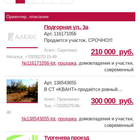
Ориентир, описание
Подгорная ул., 3а
Арт. 116171056
Продается участок. СРОЧНО!!!
210 000
руб.
Агент: Сиротенко
Наталья, +7(928)270-15-49
№116171056-lot
,
продажа
,
домовладения и участки,
современный
Арт. 138543655
B СТ «KBAНT» продаётся ровный
,огороженный и ухоженный участок .
300 000
руб.
Агент: Прокопенко
Площадь 12 соток (между Батaйcкoм и
Зоя, +7(928)270-96-
п.Bыcoчинo).
46
Электричество рядом, вода поливная.
№138543655-lot
,
продажа
,
домовладения и участки,
Много плодоносящих деревьев,
современный
кустарников, цветы.
Въезд на улицу ограничен по типу
Тургенева проезд