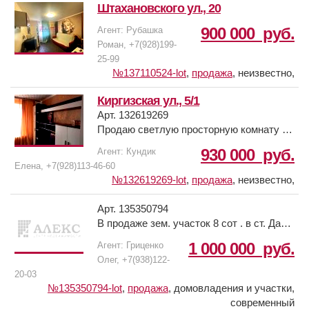
Штахановского ул., 20
900 000
руб.
Агент: Рубашка
Роман, +7(928)199-
25-99
№137110524-lot
,
продажа
,
неизвестно,
Киргизская ул., 5/1
Арт. 132619269
Продаю светлую просторную комнату в
коммунальной квартире. Общие службы
930 000
руб.
Агент: Кундик
в хорошем состоянии, все следят за
Елена, +7(928)113-46-60
порядком. Общий балкон на этаже. Окна
№132619269-lot
,
продажа
,
неизвестно,
м/пл, остается мебель. Отличный
вариант для проживания или сдачи в
Арт. 135350794
аренду.
В продаже зем. участок 8 сот . в ст. Дар .
Участок прямоугольный , коммуникации
1 000 000
руб.
Агент: Гриценко
по меже .
Олег, +7(938)122-
Перспективный район как для
20-03
собственного проживания , так и для
№135350794-lot
,
продажа
,
домовладения и участки,
дачи .
современный