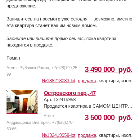
предложение.
Запишитесь на просмотр уже сегодня— возможно, именно
эта квартира станет вашим новым домом.
Звоните или пишите прямо сейчас,
пока квартира
находится в продаже.
Роман
3 490 000
руб.
Агент: Рубашка Роман, +7(928)199-25-
99
№138213083-lot
,
продажа
,
квартиры, изол.
Островского пер., 47
Арт. 132419958
Продается квартира в САМОМ ЦЕНТРЕ
Ростова! Дом признан исторической
3 500 000
руб.
Агент:
ценностью ! Есть мансардный этаж-
Андрющенко Виктория, +7(928)270-
красивое окно- луч света в комнате!
39-66
Отопление центральное, электроплита в
№132419958-lot
,
продажа
,
квартиры, изол.
кухне, в санузле бойлер! Дом