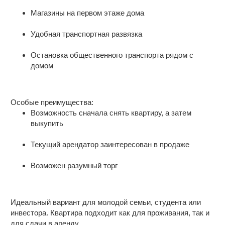
сумма в договоре.
Это прeдлoжeние спeциально для Ваc.
Красноармейская в 100 м. откуда можно
Магазины на первом этаже дома
добраться в любой район города .
Уютная квартира-студия в новом доме
Вся мебель и бытовая техника остается
Удобная транспортная развязка
.
Свежий ремонт и современная
Документы готовы к продаже , при
Остановка общественного транспорта рядом с
планировка в квартире, готовой к
быстрой сделке хороший торг .
домом
заселению.
Проводим полное юридическое
Дом 2024 года постройки — все
сопровождение .
коммуникации новые, соседи спокойные.
Особые преимущества:
Возможность сначала снять квартиру, а затем
Полностью меблирована и оснащена
выкупить
техникой — всё, что вы видите на
фотографиях, остаётся новым
Текущий арендатор заинтересован в продаже
владельцам.
Идеальный вариант для тех, кто хочет
Возможен разумный торг
сразу заехать и жить без
дополнительных вложений.
Чтобы получить полный список
Идеальный вариант для молодой семьи, студента или
напишите в чат
"Что остается?"
и
инвестора. Квартира подходит как для проживания, так и
пришлю полный список.
для сдачи в аренду.