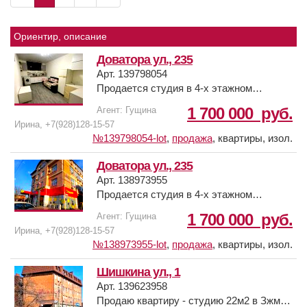
Ориентир, описание
Доватора ул., 235
Арт. 139798054
Продается студия в 4-х этажном
кирпичном доме, на улице Доватора/
1 700 000
руб.
Агент: Гущина
Малиновского, дом свежий 2010 года.
Ирина, +7(928)128-15-57
Сделан капитальный ремонт: плитка на
№139798054-lot
,
продажа
,
квартиры, изол.
полу, на стенах-декоративная
штукатурка, санузел совмещен, плитка,
Доватора ул., 235
душ, натяжные потолки, точечное
Арт. 138973955
освещение, отличный вариант как для
Продается студия в 4-х этажном
проживания так и для сдачи в аренду,
кирпичном доме, на улице Доватора/
1 700 000
руб.
Агент: Гущина
есть вся необходимая мебель и техника.
Малиновского, дом свежий 2010 года,
Ирина, +7(928)128-15-57
Отличная транспортная развязка,
квартира находится в цокольном этаже.
№138973955-lot
,
продажа
,
квартиры, изол.
магазины,в доме "Чижик", супермаркеты,
Сделан капитальный ремонт: плитка на
"О Кей", "Касторама", "Золотой Вавилон",
полу, на стенах-декоративная
Шишкина ул., 1
Авторынок, новые жилые и
штукатурка, санузел совмещен, плитка,
Арт. 139623958
развлекательные комплексы, школы,
душ, натяжные потолки, точечное
Продаю квартиру - студию 22м2 в Зжм,
детские развивающие центры.