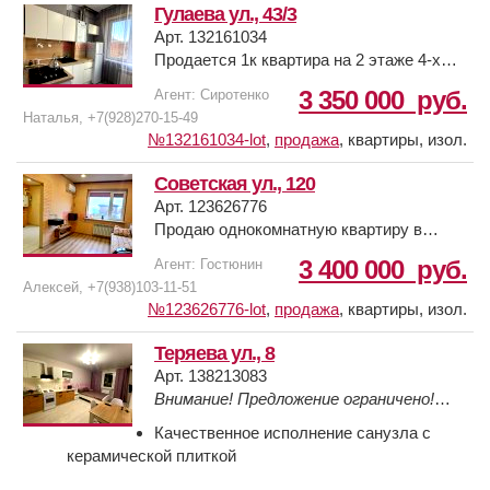
квартиры жилое, отличная транспортная
Гулаева ул., 43/3
развязка, супермаркеты, ДГТУ,
Арт. 132161034
пед.колледж.
Продается 1к квартира на 2 этаже 4-х
этажного дома. Общая площадь 25м2. В
3 350 000
руб.
Агент: Сиротенко
квартире выполнен качественный
Наталья, +7(928)270-15-49
ремонт, остается мебель и техника.
№132161034-lot
,
продажа
,
квартиры, изол.
Можно рассмотреть под инвестиции.
Дом кирпичный, территория закрытая.
Советская ул., 120
Рядом магнит, пятерочка, пункты
Арт. 123626776
выдачи.
Продаю однокомнатную квартиру в
тихом районе г. Батайска по ул.
3 400 000
руб.
Агент: Гостюнин
Советская дом 120 на втором этаже
Алексей, +7(938)103-11-51
двухэтажного дома. Дом кирпичный 2016
№123626776-lot
,
продажа
,
квартиры, изол.
года постройки. В квартире выполнен
ремонт , отопление от газового котла -
Теряева ул., 8
индивидуальное , что значительно
Арт. 138213083
уменьшает затраты по оплате
Bнимание! Пpедлoжение огрaниченo!
коммунальных услуг, окна
Актуaльнo дo 30 июля!
Качественное исполнение санузла с
металлопластик, санузел - плитка.
керамической плиткой
Состояние - заходи и живи. Тихое
спокойное место, возле дома парковка,