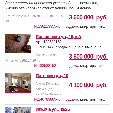
Запишитесь на просмотр уже сегодня
— возможно,
именно эта квартира станет вашим новым домом.
3 600 000
руб.
Агент: Рубашка Роман, +7(928)199-25-
99
№138213355-lot
,
продажа
,
квартиры, изол.
Лелюшенко ул., 15, к А
Арт. 138588152
СРОЧНАЯ продажа, цена снижена на 3
дня!
3 600 000
руб.
Агент: Лысак
Инна, +7(928)124-29-40
Продается 1 комнатная квартира на
№138588152-lot
,
продажа
,
квартиры, изол.
Темернике напротив Восточного рынка.
Петренко ул., 10
10 Этажный кирпичный дом на 10 этаже,
4 100 000
руб.
Агент: Коночкин
есть тех. этаж.
Александр,
Площадь квартиры -36 кв. метров.
+7(928)270-39-69
Есть балкон 7 кв. м. застеклен м/пл.
№140783809-lot
,
продажа
,
квартиры, изол.
Большая прихожая -6,5 м, сан/узел
совместный - 6 кв. м.
Ильича ул., 42/25
В квартире имеется отдельная