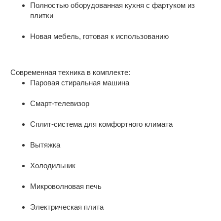
Xoтитe купить квapтиpу в Пepвомайскoм
Полностью оборудованная кухня с фартуком из
недалеко школа №16, медицинский
рaйoне Poстова-на-Дону?
плитки
центр РЖД - Медицина, в шаговой
доступности сетевые магазины : Магнит
Это прeдлoжeние спeциально для Ваc.
Новая мебель, готовая к использованию
, Пятерочка, Фасоль, несколько кафе,
небольшие магазинчики, фотоателье,
Уютная квартира в новом доме с полной
удобный выезд на центральные
отделкой и техникой
проезжие дороги. Идеально подходит
Современная техника в комплекте:
для молодой семьи. Фото квартиры
Паровая стиральная машина
Свежий ремонт и современная отделка:
реальные. Доп вопросы по телефону.
Смарт-телевизор
Сплит-система для комфортного климата
Вытяжка
Холодильник
Микроволновая печь
Электрическая плита