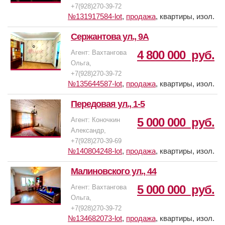
года постройки. Ухоженный и чистый
район города.
+7(928)270-39-72
второй ряд домов. Окна выходят во двор
подъезд и придомовая территория.
№131917584-lot
,
продажа
,
квартиры, изол.
— Возможна ипотека, все документы
на детскую площадку. Чистый подъезд,
готовы к сделке, никаких обременений
тихие соседи. Развитая инфраструктура.
Подходят любая форма покупки. Объект
Сержантова ул., 9А
нет. Квартира в
Рядом с домом ДК Роствертол, куда
без обременение.
собственности, один взрослый
может ходить Ваш ребенок на
4 800 000
руб.
Агент: Вахтангова
собственник.
различные кружки. Магазины, аптеки,
Ольга,
пункты выдачи и остановки
+7(928)270-39-72
Уважаемые клиенты! Заинтересовали
общественного транспорта в шаговой
№135644587-lot
,
продажа
,
квартиры, изол.
наши варианты, но не хватает финансов
доступности.
до необходимой суммы? Мы
Передовая ул., 1-5
сотрудничаем с банками, которые
5 000 000
руб.
Агент: Коночкин
предложат для наших клиентов более
Александр,
низкую процентную ставку. Рассмотрим
+7(928)270-39-69
покупателей по всем видам ипотеки с
№140804248-lot
,
продажа
,
квартиры, изол.
наибольшей гарантией на одобрение и
подарим дисконт от банков партнеров!
Малиновского ул., 44
ООО «Центр недвижимости Алекс»
успешно работает на рынке
5 000 000
руб.
Агент: Вахтангова
недвижимости вот уже 28 лет. Мы
Ольга,
оказываем весь спектр юридических
+7(928)270-39-72
услуг и сопровождение сделок!
№134682073-lot
,
продажа
,
квартиры, изол.