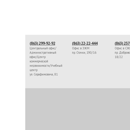
(863) 299-92-92
(863) 22-22-444
(863) 237
Центральный офис/
Офис в ЗЖМ
Офис в С
Административный
пр. Стачки, 190/16
пр. Доброво
офис/Центр
18/22
коммерческой
недвижимости/Учебный
центр
ул. Серафимовича, 81