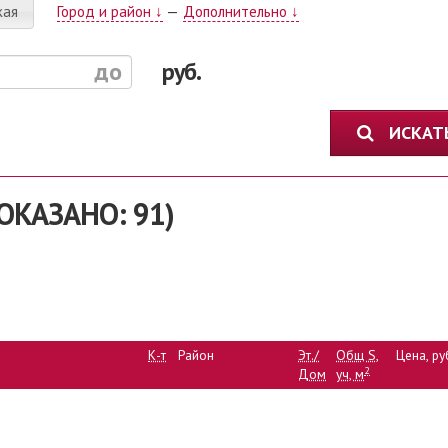
кая
Город и район ↓
—
Дополнительно ↓
руб.
ИСКА
ОКАЗАНО: 91)
К-т
Район
Эт./
Общ S,
Цена, ру
2
Дом
уч, м