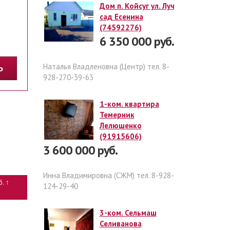
Дом п. Койсуг ул. Луч
сад Есенина
(74592276)
6 350 000 руб.
Наталья Владленовна (Центр) тел. 8-
ТЬ
928-270-39-63
1-ком. квартира
Темерник
Лелюшенко
(91915606)
3 600 000 руб.
Инна Владимировна (СЖМ) тел. 8-928-
б. ↑
124-29-40
3-ком. Сельмаш
Селиванова