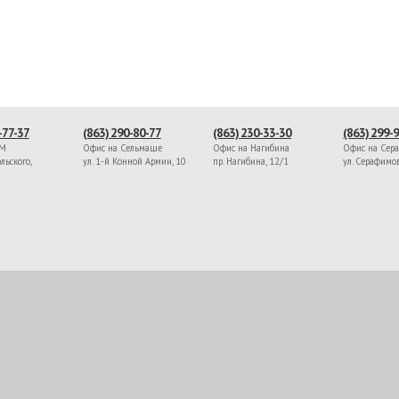
-77-37
(863) 290-80-77
(863) 230-33-30
(863) 299-
ЖМ
Офис на Сельмаше
Офис на Нагибина
Офис на Сер
льского,
ул. 1-й Конной Армии, 10
пр. Нагибина, 12/1
ул. Серафимо