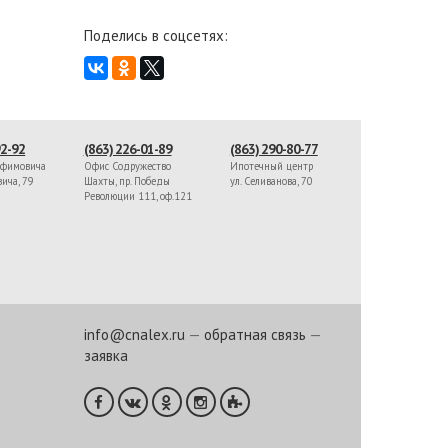
Поделись в соцсетях:
92-92
(863) 226-01-89
(863) 290-80-77
афимовича
Офис Содружество
Ипотечный центр
вича, 79
Шахты, пр. Победы
ул. Селиванова, 70
Революции 111, оф.121
info@cnalex.ru
—
обратная связь
—
заявка