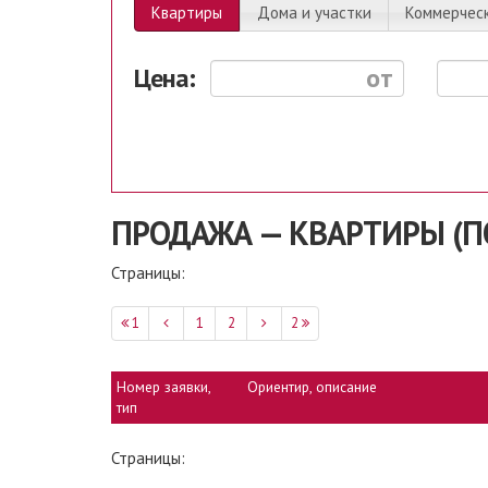
Квартиры
Дома и участки
Коммерчес
Цена:
ПРОДАЖА — КВАРТИРЫ (П
Страницы:
1
1
2
2
Номер заявки,
Ориентир, описание
тип
Страницы: