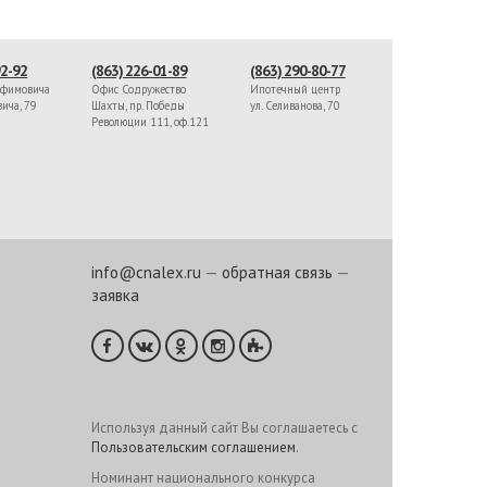
92-92
(863) 226-01-89
(863) 290-80-77
афимовича
Офис Содружество
Ипотечный центр
вича, 79
Шахты, пр. Победы
ул. Селиванова, 70
Революции 111, оф.121
info@cnalex.ru
—
обратная связь
—
заявка
Используя данный сайт Вы соглашаетесь с
Пользовательским соглашением
.
Номинант национального конкурса