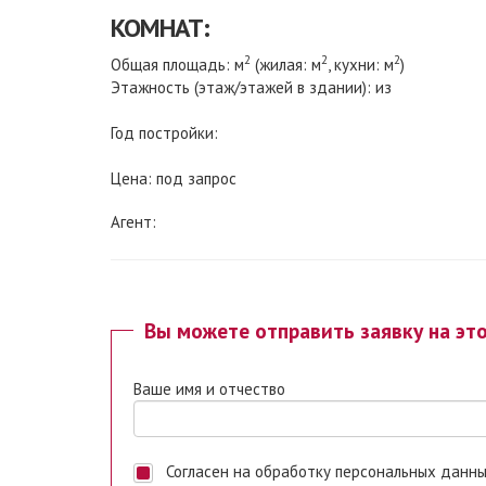
КОМНАТ:
2
2
2
Общая площадь: м
(жилая: м
, кухни: м
)
Этажность (этаж/этажей в здании): из
Год постройки:
Цена: под запрос
Агент:
Вы можете отправить заявку на эт
Ваше имя и отчество
Согласен на обработку персональных данных. Ставя отметку, я даю свое согласие на обработку