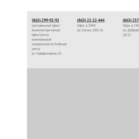
(863) 299-92-92
(863) 22-22-444
(863) 237
Центральный офис/
Офис в ЗЖМ
Офис в С
Административный
пр. Стачки, 190/16
пр. Доброво
офис/Центр
18/22
коммерческой
недвижимости/Учебный
центр
ул. Серафимовича, 81