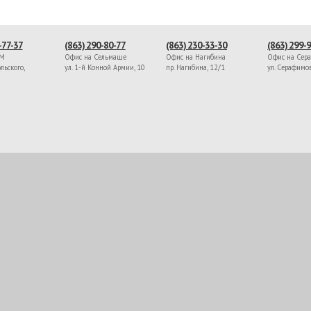
-77-37
(863) 290-80-77
(863) 230-33-30
(863) 299-
ЖМ
Офис на Сельмаше
Офис на Нагибина
Офис на Сер
льского,
ул. 1-й Конной Армии, 10
пр. Нагибина, 12/1
ул. Серафимо