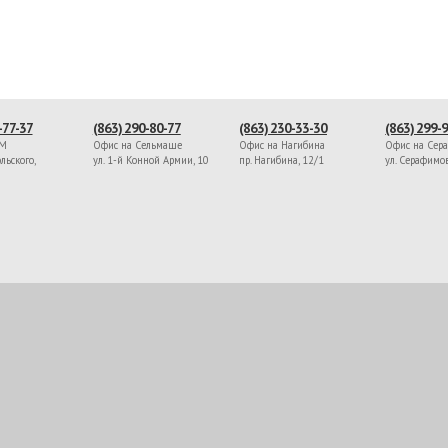
-77-37
(863) 290-80-77
(863) 230-33-30
(863) 299-
ЖМ
Офис на Сельмаше
Офис на Нагибина
Офис на Сер
льского,
ул. 1-й Конной Армии, 10
пр. Нагибина, 12/1
ул. Серафимо