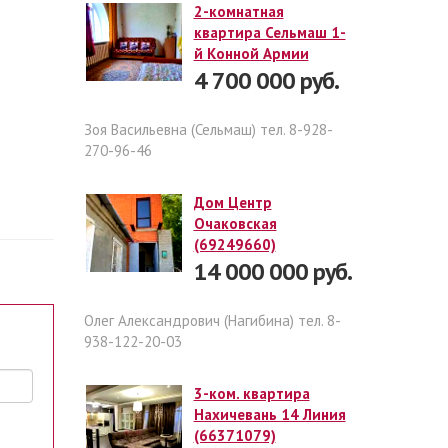
2-комнатная
квартира Сельмаш 1-
й Конной Армии
4 700 000 руб.
Зоя Васильевна (Сельмаш) тел. 8-928-
270-96-46
Дом Центр
Очаковская
(69249660)
14 000 000 руб.
Олег Александрович (Нагибина) тел. 8-
938-122-20-03
3-ком. квартира
Нахичевань 14 Линия
(66371079)