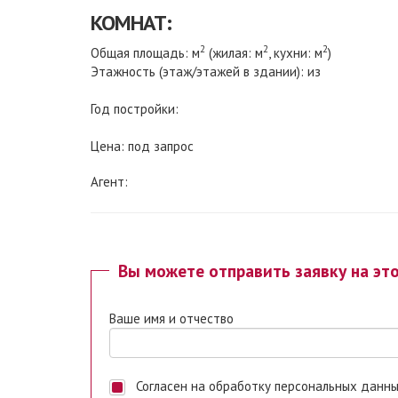
КОМНАТ:
2
2
2
Общая площадь: м
(жилая: м
, кухни: м
)
Этажность (этаж/этажей в здании): из
Год постройки:
Цена: под запрос
Агент:
Вы можете отправить заявку на эт
Ваше имя и отчество
Согласен на обработку персональных данных. Ставя отметку, я даю свое согласие на обработку