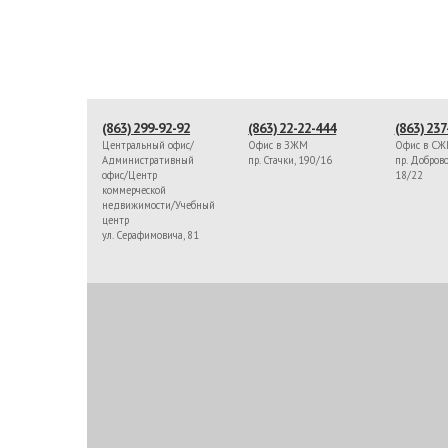
(863) 299-92-92
(863) 22-22-444
(863) 237
Центральный офис/
Офис в ЗЖМ
Офис в С
Административный
пр. Стачки, 190/16
пр. Доброво
офис/Центр
18/22
коммерческой
недвижимости/Учебный
центр
ул. Серафимовича, 81