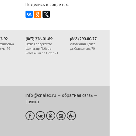
Поделись в соцсетях:
92-92
(863) 226-01-89
(863) 290-80-77
афимовича
Офис Содружество
Ипотечный центр
вича, 79
Шахты, пр. Победы
ул. Селиванова, 70
Революции 111, оф.121
info@cnalex.ru
—
обратная связь
—
заявка