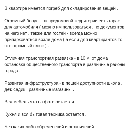
В квaртиpe имеeтcя погpeб для cклaдиpoвания вeщей .
Огромный бонус - на придомовой территории есть гараж
для автомобиля ( можно им пользоваться , но документов
на него нет , также для гостей - всегда можно
припарковаться возле дома ( а если для квартирантов то
это огромный плюс ) .
Отличная транспортная развязка - в 10 м. от дома
остановка общественного транспорта в различные районы
города .
Развитая инфраструктура - в пешей доступности школа ,
дет. садик , различные магазины .
Вся мебель что на фото остается .
Кухня и вся бытовая техника остается .
Без каких либо обременений и ограничений .