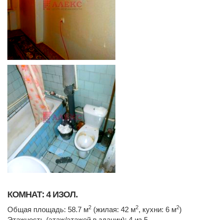
КОМНАТ: 4 ИЗОЛ.
2
2
2
Общая площадь: 58.7 м
(жилая: 42 м
, кухни: 6 м
)
Этажность (этаж/этажей в здании): 4 из 5