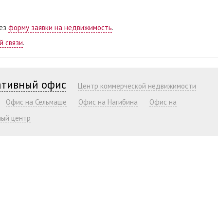
рез
форму заявки на недвижимость
.
й связи
.
ативный офис
Центр коммерческой недвижимости
Офис на Сельмаше
Офис на Нагибина
Офис на
ный центр