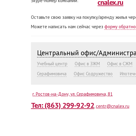
Skype-номер компании:
cnalex.ru
Оставьте свою заявку на покупку/аренду жилья че
Можете написать нам сейчас через
форму обратно
Центральный офис/Администр
Учебный центр
Офис в ЗЖМ
Офис в СЖМ
Серафимовича
Офис Содружество
Ипотеч
г. Ростов-на-Дону, ул. Серафимовича, 81
Тел: (863) 299-92-92
,
centr@cnalex.ru