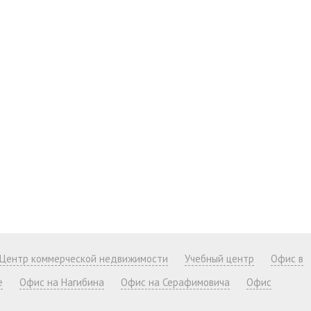
Центр коммерческой недвижимости
Учебный центр
Офис в
е
Офис на Нагибина
Офис на Серафимовича
Офис