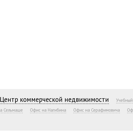
Центр коммерческой недвижимости
Учебный
а Сельмаше
Офис на Нагибина
Офис на Серафимовича
Оф