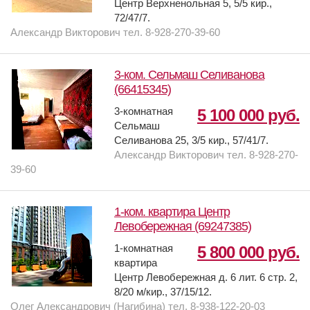
Центр Верхненольная 5, 5/5 кир.,
72/47/7.
Александр Викторович тел. 8-928-270-39-60
3-ком. Сельмаш Селиванова
(66415345)
3-комнатная
5 100 000 руб.
Сельмаш
Селиванова 25, 3/5 кир., 57/41/7.
Александр Викторович тел. 8-928-270-
39-60
1-ком. квартира Центр
Левобережная (69247385)
1-комнатная
5 800 000 руб.
квартира
Центр Левобережная д. 6 лит. 6 стр. 2,
8/20 м/кир., 37/15/12.
Олег Александрович (Нагибина) тел. 8-938-122-20-03