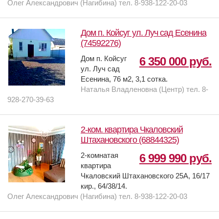
Олег Александрович (Нагибина) тел. 8-938-122-20-03
Дом п. Койсуг ул. Луч сад Есенина
(74592276)
Дом п. Койсуг
6 350 000 руб.
ул. Луч сад
Есенина, 76 м2, 3,1 сотка.
Наталья Владленовна (Центр) тел. 8-
928-270-39-63
2-ком. квартира Чкаловский
Штахановского (68844325)
2-комнатая
6 999 990 руб.
квартира
Чкаловский Штахановского 25А, 16/17
кир., 64/38/14.
Олег Александрович (Нагибина) тел. 8-938-122-20-03