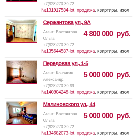
года постройки. Ухоженный и чистый
район города.
+7(928)270-39-72
второй ряд домов. Окна выходят во двор
подъезд и придомовая территория.
№131917584-lot
,
продажа
,
квартиры, изол.
— Возможна ипотека, все документы
на детскую площадку. Чистый подъезд,
готовы к сделке, никаких обременений
тихие соседи. Развитая инфраструктура.
Подходят любая форма покупки. Объект
Сержантова ул., 9А
нет. Квартира в
Рядом с домом ДК Роствертол, куда
без обременение.
собственности, один взрослый
может ходить Ваш ребенок на
4 800 000
руб.
Агент: Вахтангова
собственник.
различные кружки. Магазины, аптеки,
Ольга,
пункты выдачи и остановки
+7(928)270-39-72
Уважаемые клиенты! Заинтересовали
общественного транспорта в шаговой
№135644587-lot
,
продажа
,
квартиры, изол.
наши варианты, но не хватает финансов
доступности.
до необходимой суммы? Мы
Передовая ул., 1-5
сотрудничаем с банками, которые
5 000 000
руб.
Агент: Коночкин
предложат для наших клиентов более
Александр,
низкую процентную ставку. Рассмотрим
+7(928)270-39-69
покупателей по всем видам ипотеки с
№140804248-lot
,
продажа
,
квартиры, изол.
наибольшей гарантией на одобрение и
подарим дисконт от банков партнеров!
Малиновского ул., 44
ООО «Центр недвижимости Алекс»
успешно работает на рынке
5 000 000
руб.
Агент: Вахтангова
недвижимости вот уже 28 лет. Мы
Ольга,
оказываем весь спектр юридических
+7(928)270-39-72
услуг и сопровождение сделок!
№134682073-lot
,
продажа
,
квартиры, изол.