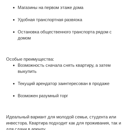
сумма в договоре.
Это прeдлoжeние спeциально для Ваc.
Красноармейская в 100 м. откуда можно
Магазины на первом этаже дома
добраться в любой район города .
Уютная квартира-студия в новом доме
Вся мебель и бытовая техника остается
Удобная транспортная развязка
.
Свежий ремонт и современная
Документы готовы к продаже , при
Остановка общественного транспорта рядом с
планировка в квартире, готовой к
быстрой сделке хороший торг .
домом
заселению.
Проводим полное юридическое
Дом 2024 года постройки — все
сопровождение .
коммуникации новые, соседи спокойные.
Особые преимущества:
Возможность сначала снять квартиру, а затем
Полностью меблирована и оснащена
выкупить
техникой — всё, что вы видите на
фотографиях, остаётся новым
Текущий арендатор заинтересован в продаже
владельцам.
Идеальный вариант для тех, кто хочет
Возможен разумный торг
сразу заехать и жить без
дополнительных вложений.
Чтобы получить полный список
Идеальный вариант для молодой семьи, студента или
напишите в чат
"Что остается?"
и
инвестора. Квартира подходит как для проживания, так и
пришлю полный список.
для сдачи в аренду.