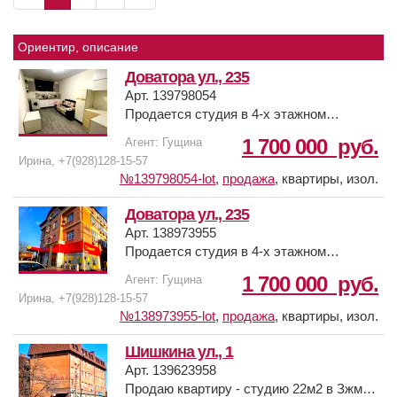
Ориентир, описание
Доватора ул., 235
Арт. 139798054
Продается студия в 4-х этажном
кирпичном доме, на улице Доватора/
1 700 000
руб.
Агент: Гущина
Малиновского, дом свежий 2010 года.
Ирина, +7(928)128-15-57
Сделан капитальный ремонт: плитка на
№139798054-lot
,
продажа
,
квартиры, изол.
полу, на стенах-декоративная
штукатурка, санузел совмещен, плитка,
Доватора ул., 235
душ, натяжные потолки, точечное
Арт. 138973955
освещение, отличный вариант как для
Продается студия в 4-х этажном
проживания так и для сдачи в аренду,
кирпичном доме, на улице Доватора/
1 700 000
руб.
Агент: Гущина
есть вся необходимая мебель и техника.
Малиновского, дом свежий 2010 года,
Ирина, +7(928)128-15-57
Отличная транспортная развязка,
квартира находится в цокольном этаже.
№138973955-lot
,
продажа
,
квартиры, изол.
магазины,в доме "Чижик", супермаркеты,
Сделан капитальный ремонт: плитка на
"О Кей", "Касторама", "Золотой Вавилон",
полу, на стенах-декоративная
Шишкина ул., 1
Авторынок, новые жилые и
штукатурка, санузел совмещен, плитка,
Арт. 139623958
развлекательные комплексы, школы,
душ, натяжные потолки, точечное
Продаю квартиру - студию 22м2 в Зжм,
детские развивающие центры.