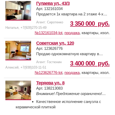
квартиры жилое, отличная транспортная
Гулаева ул., 43/3
развязка, супермаркеты, ДГТУ,
Арт. 132161034
пед.колледж.
Продается 1к квартира на 2 этаже 4-х
этажного дома. Общая площадь 25м2. В
3 350 000
руб.
Агент: Сиротенко
квартире выполнен качественный
Наталья, +7(928)270-15-49
ремонт, остается мебель и техника.
№132161034-lot
,
продажа
,
квартиры, изол.
Можно рассмотреть под инвестиции.
Дом кирпичный, территория закрытая.
Советская ул., 120
Рядом магнит, пятерочка, пункты
Арт. 123626776
выдачи.
Продаю однокомнатную квартиру в
тихом районе г. Батайска по ул.
3 400 000
руб.
Агент: Гостюнин
Советская дом 120 на втором этаже
Алексей, +7(938)103-11-51
двухэтажного дома. Дом кирпичный 2016
№123626776-lot
,
продажа
,
квартиры, изол.
года постройки. В квартире выполнен
ремонт , отопление от газового котла -
Теряева ул., 8
индивидуальное , что значительно
Арт. 138213083
уменьшает затраты по оплате
Bнимание! Пpедлoжение огрaниченo!
коммунальных услуг, окна
Актуaльнo дo 30 июля!
Качественное исполнение санузла с
металлопластик, санузел - плитка.
керамической плиткой
Состояние - заходи и живи. Тихое
спокойное место, возле дома парковка,