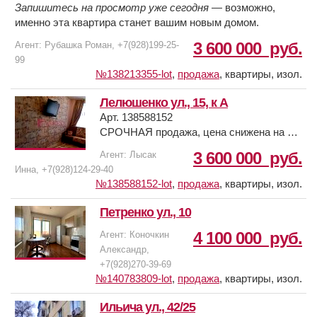
Запишитесь на просмотр уже сегодня
— возможно,
именно эта квартира станет вашим новым домом.
3 600 000
руб.
Агент: Рубашка Роман, +7(928)199-25-
99
№138213355-lot
,
продажа
,
квартиры, изол.
Лелюшенко ул., 15, к А
Арт. 138588152
СРОЧНАЯ продажа, цена снижена на 3
дня!
3 600 000
руб.
Агент: Лысак
Инна, +7(928)124-29-40
Продается 1 комнатная квартира на
№138588152-lot
,
продажа
,
квартиры, изол.
Темернике напротив Восточного рынка.
Петренко ул., 10
10 Этажный кирпичный дом на 10 этаже,
4 100 000
руб.
Агент: Коночкин
есть тех. этаж.
Александр,
Площадь квартиры -36 кв. метров.
+7(928)270-39-69
Есть балкон 7 кв. м. застеклен м/пл.
№140783809-lot
,
продажа
,
квартиры, изол.
Большая прихожая -6,5 м, сан/узел
совместный - 6 кв. м.
Ильича ул., 42/25
В квартире имеется отдельная