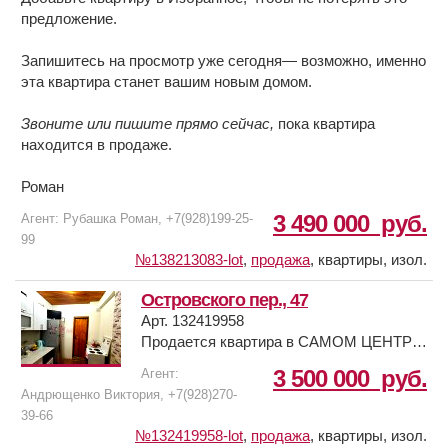
предложение.
Запишитесь на просмотр уже сегодня— возможно, именно
эта квартира станет вашим новым домом.
Звоните или пишите прямо сейчас,
пока квартира
находится в продаже.
Роман
3 490 000
руб.
Агент: Рубашка Роман, +7(928)199-25-
99
№138213083-lot
,
продажа
,
квартиры, изол.
Островского пер., 47
Арт. 132419958
Продается квартира в САМОМ ЦЕНТРЕ
Ростова! Дом признан исторической
3 500 000
руб.
Агент:
ценностью ! Есть мансардный этаж-
Андрющенко Виктория, +7(928)270-
красивое окно- луч света в комнате!
39-66
Отопление центральное, электроплита в
№132419958-lot
,
продажа
,
квартиры, изол.
кухне, в санузле бойлер! Дом