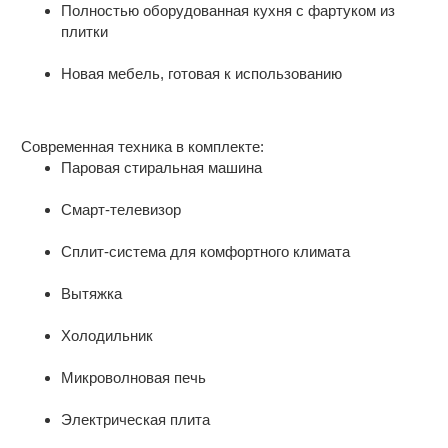
Xoтитe купить квapтиpу в Пepвомайскoм
Полностью оборудованная кухня с фартуком из
недалеко школа №16, медицинский
рaйoне Poстова-на-Дону?
плитки
центр РЖД - Медицина, в шаговой
доступности сетевые магазины : Магнит
Это прeдлoжeние спeциально для Ваc.
Новая мебель, готовая к использованию
, Пятерочка, Фасоль, несколько кафе,
небольшие магазинчики, фотоателье,
Уютная квартира в новом доме с полной
удобный выезд на центральные
отделкой и техникой
проезжие дороги. Идеально подходит
Современная техника в комплекте:
для молодой семьи. Фото квартиры
Паровая стиральная машина
Свежий ремонт и современная отделка:
реальные. Доп вопросы по телефону.
Смарт-телевизор
Сплит-система для комфортного климата
Вытяжка
Холодильник
Микроволновая печь
Электрическая плита