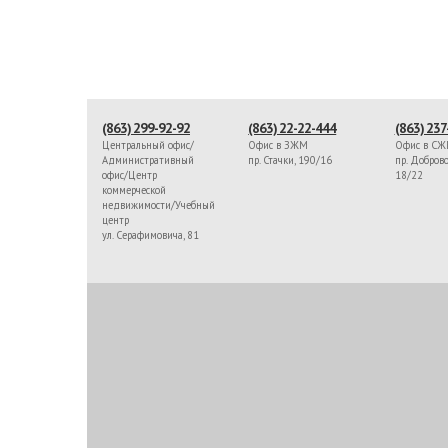
(863) 299-92-92
(863) 22-22-444
(863) 237
Центральный офис/
Офис в ЗЖМ
Офис в С
Административный
пр. Стачки, 190/16
пр. Доброво
офис/Центр
18/22
коммерческой
недвижимости/Учебный
центр
ул. Серафимовича, 81