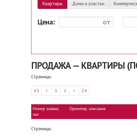
Квартиры
Дома и участки
Коммерчес
Цена:
ПРОДАЖА — КВАРТИРЫ (П
Страницы:
1
1
2
2
Номер заявки,
Ориентир, описание
тип
Страницы: