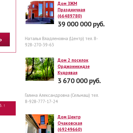
Дом ЗЖМ
Праздничная
(66489780)
39 000 000 руб.
Наталья Владленовна (Центр) тел. 8-
ТЬ
928-270-39-63
Дом 2 поселок
Орджоникидзе
Кудрявая
3 670 000 руб.
Галина Александровна (Сельмаш) тел.
8-928-777-17-24
б. ↑
Дом Центр
Очаковская
(69249660)