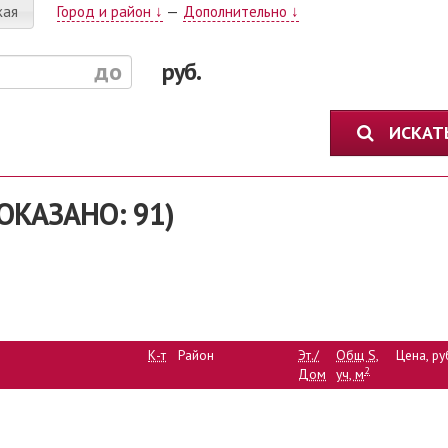
кая
Город и район ↓
—
Дополнительно ↓
руб.
ИСКА
ОКАЗАНО: 91)
К-т
Район
Эт./
Общ S,
Цена, ру
2
Дом
уч, м