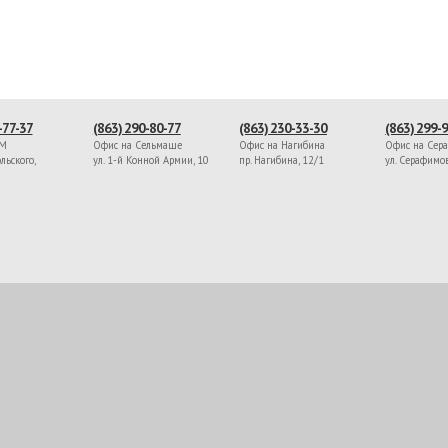
-77-37
(863) 290-80-77
(863) 230-33-30
(863) 299-
ЖМ
Офис на Сельмаше
Офис на Нагибина
Офис на Сер
льского,
ул. 1-й Конной Армии, 10
пр. Нагибина, 12/1
ул. Серафимо