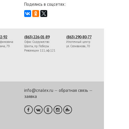
Поделись в соцсетях:
92-92
(863) 226-01-89
(863) 290-80-77
афимовича
Офис Содружество
Ипотечный центр
вича, 79
Шахты, пр. Победы
ул. Селиванова, 70
Революции 111, оф.121
info@cnalex.ru
—
обратная связь
—
заявка