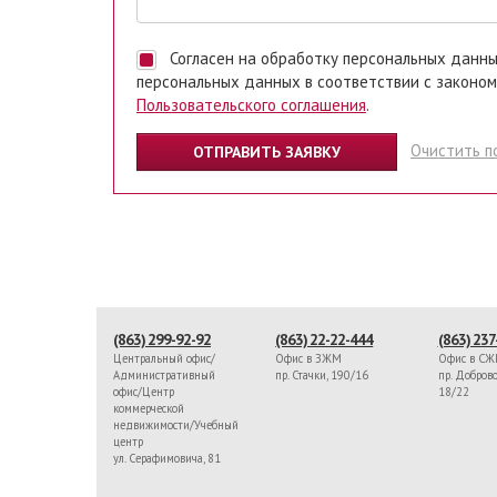
Согласен на обработку персональных данных. Ставя отметку, я даю свое согласие на обработку
персональных данных в соответствии с законом
Пользовательского соглашения
.
Очистить п
(863) 299-92-92
(863) 22-22-444
(863) 237
Центральный офис/
Офис в ЗЖМ
Офис в С
Административный
пр. Стачки, 190/16
пр. Доброво
офис/Центр
18/22
коммерческой
недвижимости/Учебный
центр
ул. Серафимовича, 81