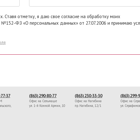
 моих
 №152-ФЗ «О персональных данных» от 27.07.2006 и принимаю ус
оля
-77-37
(863) 290-80-77
(863) 230-33-30
(863) 299-
ЖМ
Офис на Сельмаше
Офис на Нагибина
Офис на Сер
льского,
ул. 1-й Конной Армии, 10
пр. Нагибина, 12/1
ул. Серафимо