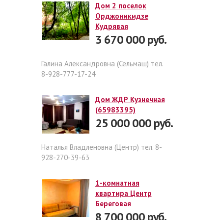
Дом 2 поселок
Орджоникидзе
Кудрявая
3 670 000 руб.
Галина Александровна (Сельмаш) тел.
8-928-777-17-24
Дом ЖДР Кузнечная
(65983395)
25 000 000 руб.
Наталья Владленовна (Центр) тел. 8-
928-270-39-63
1-комнатная
квартира Центр
Береговая
8 700 000 руб.