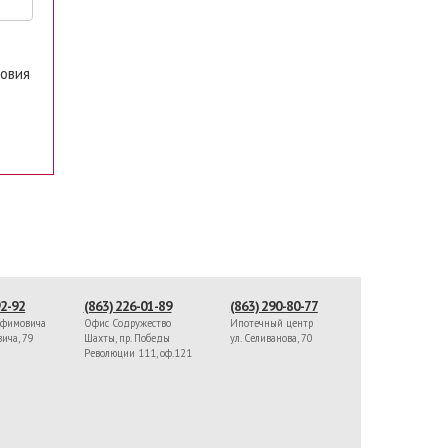
ловия
92-92
(863) 226-01-89
(863) 290-80-77
афимовича
Офис Содружество
Ипотечный центр
вича, 79
Шахты, пр. Победы
ул. Селиванова, 70
Революции 111, оф.121