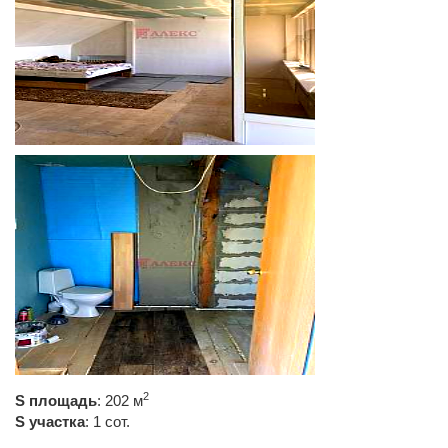
2
S площадь
: 202 м
S участка
: 1 сот.