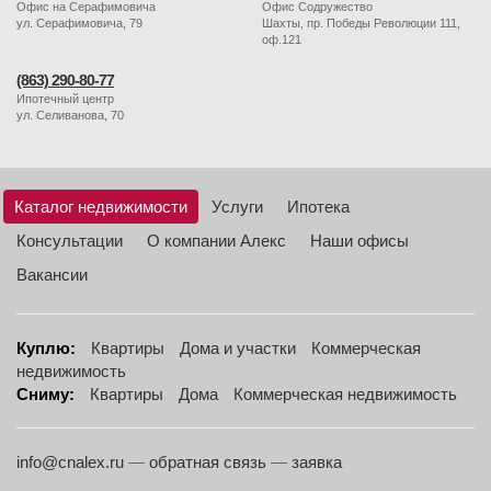
Офис на Серафимовича
Офис Содружество
ул. Серафимовича, 79
Шахты, пр. Победы Революции 111,
оф.121
(863) 290-80-77
Ипотечный центр
ул. Селиванова, 70
Каталог недвижимости
Услуги
Ипотека
Консультации
О компании Алекс
Наши офисы
Вакансии
Куплю:
Квартиры
Дома и участки
Коммерческая
недвижимость
Сниму:
Квартиры
Дома
Коммерческая недвижимость
info@cnalex.ru
—
обратная связь
—
заявка