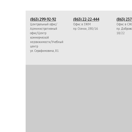
(863) 299-92-92
(863) 22-22-444
(863) 237
Центральный офис/
Офис в ЗЖМ
Офис в С
Административный
пр. Стачки, 190/16
пр. Доброво
офис/Центр
18/22
коммерческой
недвижимости/Учебный
центр
ул. Серафимовича, 81