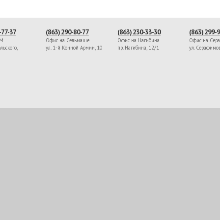
-77-37
(863) 290-80-77
(863) 230-33-30
(863) 299-
ЖМ
Офис на Сельмаше
Офис на Нагибина
Офис на Сер
льского,
ул. 1-й Конной Армии, 10
пр. Нагибина, 12/1
ул. Серафимо