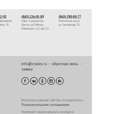
92-92
(863) 226-01-89
(863) 290-80-77
афимовича
Офис Содружество
Ипотечный центр
вича, 79
Шахты, пр. Победы
ул. Селиванова, 70
Революции 111, оф.121
info@cnalex.ru
—
обратная связь
—
заявка
Используя данный сайт Вы соглашаетесь с
Пользовательским соглашением
.
Номинант национального конкурса