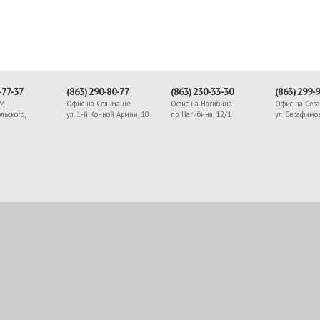
-77-37
(863) 290-80-77
(863) 230-33-30
(863) 299-
ЖМ
Офис на Сельмаше
Офис на Нагибина
Офис на Сер
льского,
ул. 1-й Конной Армии, 10
пр. Нагибина, 12/1
ул. Серафимо