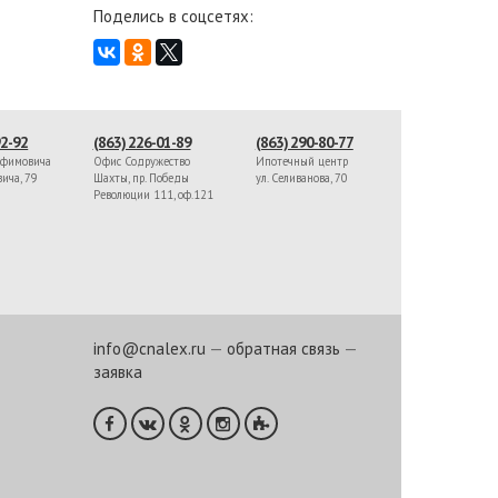
Поделись в соцсетях:
92-92
(863) 226-01-89
(863) 290-80-77
афимовича
Офис Содружество
Ипотечный центр
вича, 79
Шахты, пр. Победы
ул. Селиванова, 70
Революции 111, оф.121
info@cnalex.ru
—
обратная связь
—
заявка