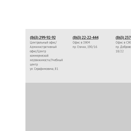
(863) 299-92-92
(863) 22-22-444
(863) 237
Центральный офис/
Офис в ЗЖМ
Офис в С
Административный
пр. Стачки, 190/16
пр. Доброво
офис/Центр
18/22
коммерческой
недвижимости/Учебный
центр
ул. Серафимовича, 81