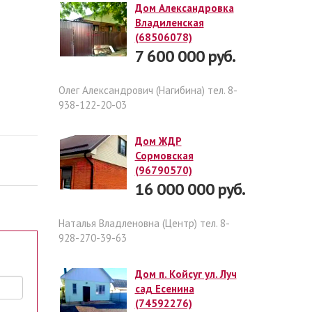
Дом Александровка
Владиленская
(68506078)
7 600 000 руб.
Олег Александрович (Нагибина) тел. 8-
938-122-20-03
Дом ЖДР
Сормовская
(96790570)
16 000 000 руб.
Наталья Владленовна (Центр) тел. 8-
928-270-39-63
Дом п. Койсуг ул. Луч
сад Есенина
(74592276)