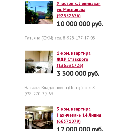
Участок х. Ленинаван
ул. Мясникяна
(92552676)
10 000 000 руб.
Татьяна (СЖМ) тел. 8-928-177-17-03
1-ком. квартира
ЖДР Ставского
(136531726)
3 300 000 руб.
Наталья Владленовна (Центр) тел. 8-
928-270-39-63
3-ком. квартира
Нахичевань 14 Линия
(66371079)
12 000 000 руб.