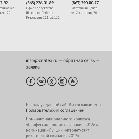
92-92
(863) 226-01-89
(863) 290-80-77
афимовича
Офис Содружество
Ипотечный центр
вича, 79
Шахты, пр. Победы
ул. Селиванова, 70
Революции 111, оф.121
info@cnalex.ru
—
обратная связь
—
заявка
Используя данный сайт Вы соглашаетесь с
Пользовательским соглашением
.
Номинант национального конкурса
«Профессиональное признание 2012» в
номинации «Лучший интернет-сайт
риэлторской компании 2012»