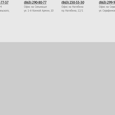
-77-37
(863) 290-80-77
(863) 230-33-30
(863) 299-
ЖМ
Офис на Сельмаше
Офис на Нагибина
Офис на Сер
льского,
ул. 1-й Конной Армии, 10
пр. Нагибина, 12/1
ул. Серафимо