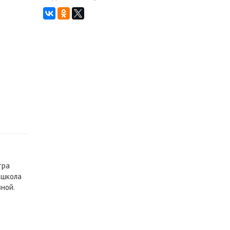
ра 
школа 
ной. 