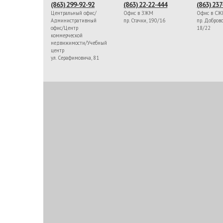
(863) 299-92-92
(863) 22-22-444
(863) 237
Центральный офис/
Офис в ЗЖМ
Офис в С
Административный
пр. Стачки, 190/16
пр. Доброво
офис/Центр
18/22
коммерческой
недвижимости/Учебный
центр
ул. Серафимовича, 81