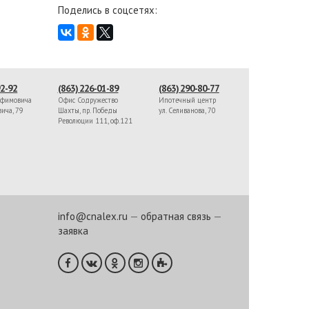
Поделись в соцсетях:
92-92
(863) 226-01-89
(863) 290-80-77
афимовича
Офис Содружество
Ипотечный центр
вича, 79
Шахты, пр. Победы
ул. Селиванова, 70
Революции 111, оф.121
info@cnalex.ru
—
обратная связь
—
заявка