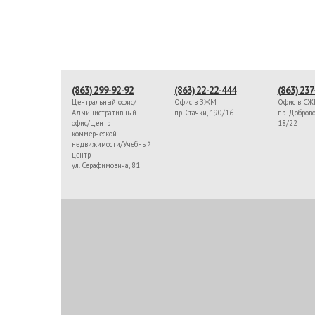
(863) 299-92-92
(863) 22-22-444
(863) 237
Центральный офис/
Офис в ЗЖМ
Офис в С
Административный
пр. Стачки, 190/16
пр. Доброво
офис/Центр
18/22
коммерческой
недвижимости/Учебный
центр
ул. Серафимовича, 81