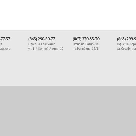
-77-37
(863) 290-80-77
(863) 230-33-30
(863) 299-
ЖМ
Офис на Сельмаше
Офис на Нагибина
Офис на Сер
льского,
ул. 1-й Конной Армии, 10
пр. Нагибина, 12/1
ул. Серафимо