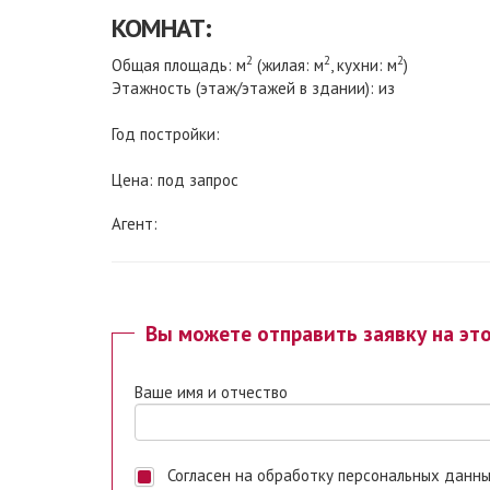
КОМНАТ:
2
2
2
Общая площадь: м
(жилая: м
, кухни: м
)
Этажность (этаж/этажей в здании): из
Год постройки:
Цена: под запрос
Агент:
Вы можете отправить заявку на эт
Ваше имя и отчество
Согласен на обработку персональных данных. Ставя отметку, я даю свое согласие на обработку