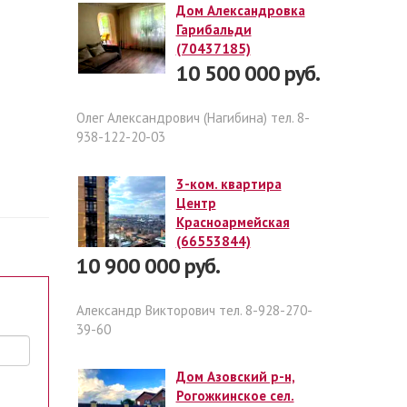
Дом Александровка
Гарибальди
(70437185)
10 500 000 руб.
Олег Александрович (Нагибина) тел. 8-
938-122-20-03
3-ком. квартира
Центр
Красноармейская
(66553844)
10 900 000 руб.
Александр Викторович тел. 8-928-270-
39-60
Дом Азовский р-н,
Рогожкинское сел.