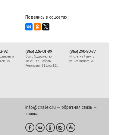
Поделись в соцсетях:
92-92
(863) 226-01-89
(863) 290-80-77
афимовича
Офис Содружество
Ипотечный центр
вича, 79
Шахты, пр. Победы
ул. Селиванова, 70
Революции 111, оф.121
info@cnalex.ru
—
обратная связь
—
заявка