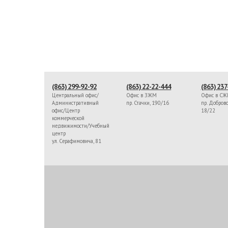
(863) 299-92-92
(863) 22-22-444
(863) 237
Центральный офис/
Офис в ЗЖМ
Офис в С
Административный
пр. Стачки, 190/16
пр. Доброво
офис/Центр
18/22
коммерческой
недвижимости/Учебный
центр
ул. Серафимовича, 81