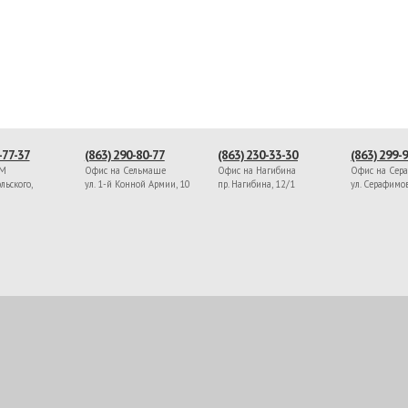
-77-37
(863) 290-80-77
(863) 230-33-30
(863) 299-
ЖМ
Офис на Сельмаше
Офис на Нагибина
Офис на Сер
льского,
ул. 1-й Конной Армии, 10
пр. Нагибина, 12/1
ул. Серафимо