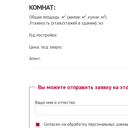
КОМНАТ:
2
2
2
Общая площадь: м
(жилая: м
, кухни: м
)
Этажность (этаж/этажей в здании): из
Год постройки:
Цена: под запрос
Агент:
Вы можете отправить заявку на эт
Ваше имя и отчество
Согласен на обработку персональных данных. Ставя отметку, я даю свое согласие на обработку