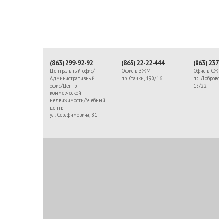
(863) 299-92-92
(863) 22-22-444
(863) 237
Центральный офис/
Офис в ЗЖМ
Офис в С
Административный
пр. Стачки, 190/16
пр. Доброво
офис/Центр
18/22
коммерческой
недвижимости/Учебный
центр
ул. Серафимовича, 81