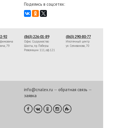
Поделись в соцсетях:
92-92
(863) 226-01-89
(863) 290-80-77
афимовича
Офис Содружество
Ипотечный центр
вича, 79
Шахты, пр. Победы
ул. Селиванова, 70
Революции 111, оф.121
info@cnalex.ru
—
обратная связь
—
заявка