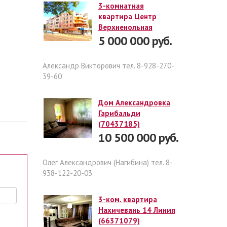
3-комнатная
квартира Центр
Верхненольная
5 000 000 руб.
Александр Викторович тел. 8-928-270-
39-60
Дом Александровка
Гарибальди
(70437185)
10 500 000 руб.
Олег Александрович (Нагибина) тел. 8-
938-122-20-03
3-ком. квартира
Нахичевань 14 Линия
(66371079)