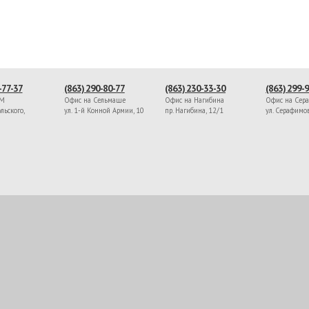
-77-37
(863) 290-80-77
(863) 230-33-30
(863) 299-
ЖМ
Офис на Сельмаше
Офис на Нагибина
Офис на Сер
льского,
ул. 1-й Конной Армии, 10
пр. Нагибина, 12/1
ул. Серафимо