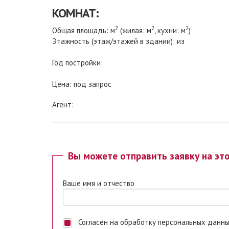
КОМНАТ:
2
2
2
Общая площадь: м
(жилая: м
, кухни: м
)
Этажность (этаж/этажей в здании): из
Год постройки:
Цена: под запрос
Агент:
Вы можете отправить заявку на эт
Ваше имя и отчество
Согласен на обработку персональных данных. Ставя отметку, я даю свое согласие на обработку