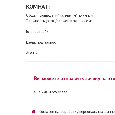
КОМНАТ:
2
2
2
Общая площадь: м
(жилая: м
, кухни: м
)
Этажность (этаж/этажей в здании): из
Год постройки:
Цена: под запрос
Агент:
Вы можете отправить заявку на эт
Ваше имя и отчество
Согласен на обработку персональных данных. Ставя отметку, я даю свое согласие на обработку