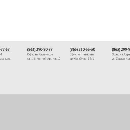
-77-37
(863) 290-80-77
(863) 230-33-30
(863) 299-
ЖМ
Офис на Сельмаше
Офис на Нагибина
Офис на Сер
льского,
ул. 1-й Конной Армии, 10
пр. Нагибина, 12/1
ул. Серафимо