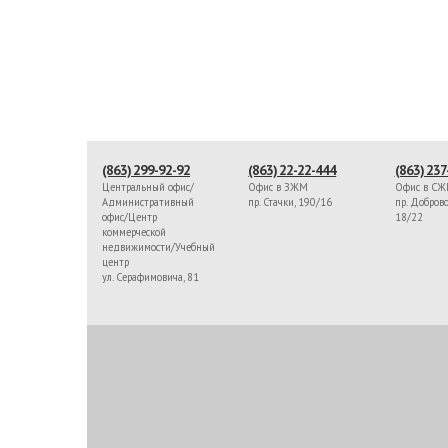
(863) 299-92-92
(863) 22-22-444
(863) 237
Центральный офис/
Офис в ЗЖМ
Офис в С
Административный
пр. Стачки, 190/16
пр. Доброво
офис/Центр
18/22
коммерческой
недвижимости/Учебный
центр
ул. Серафимовича, 81