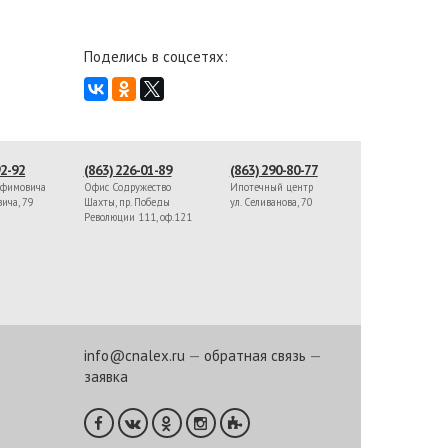
Поделись в соцсетях:
92-92
(863) 226-01-89
(863) 290-80-77
афимовича
Офис Содружество
Ипотечный центр
вича, 79
Шахты, пр. Победы
ул. Селиванова, 70
Революции 111, оф.121
info@cnalex.ru
—
обратная связь
—
заявка