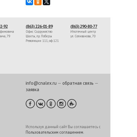
92-92
(863) 226-01-89
(863) 290-80-77
афимовича
Офис Содружество
Ипотечный центр
вича, 79
Шахты, пр. Победы
ул. Селиванова, 70
Революции 111, оф.121
info@cnalex.ru
—
обратная связь
—
заявка
Используя данный сайт Вы соглашаетесь с
Пользовательским соглашением
.