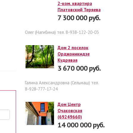
2-ком. квартира
Платовский Теряева
7 300 000 руб.
Олег (Нагибина) тел. 8-938-122-20-03
Дом 2 поселок
Орджоникидзе
Кудрявая
3 670 000 руб.
Галина Александровна (Сельмаш) тел.
8-928-777-17-24
Дом Центр
Очаковская
(69249660)
14 000 000 руб.