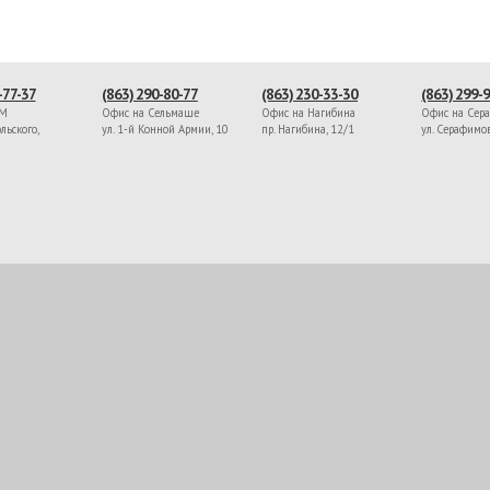
-77-37
(863) 290-80-77
(863) 230-33-30
(863) 299-
ЖМ
Офис на Сельмаше
Офис на Нагибина
Офис на Сер
льского,
ул. 1-й Конной Армии, 10
пр. Нагибина, 12/1
ул. Серафимо