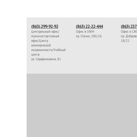
(863) 299-92-92
(863) 22-22-444
(863) 237
Центральный офис/
Офис в ЗЖМ
Офис в С
Административный
пр. Стачки, 190/16
пр. Доброво
офис/Центр
18/22
коммерческой
недвижимости/Учебный
центр
ул. Серафимовича, 81