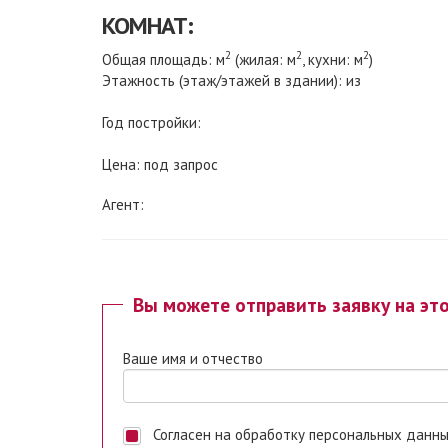
КОМНАТ:
2
2
2
Общая площадь: м
(жилая: м
, кухни: м
)
Этажность (этаж/этажей в здании): из
Год постройки:
Цена: под запрос
Агент:
Вы можете отправить заявку на эт
Ваше имя и отчество
Согласен на обработку персональных данных. Ставя отметку, я даю свое согласие на обработку