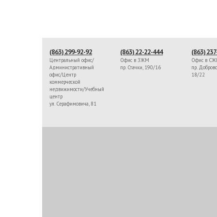
(863) 299-92-92
(863) 22-22-444
(863) 237
Центральный офис/
Офис в ЗЖМ
Офис в С
Административный
пр. Стачки, 190/16
пр. Доброво
офис/Центр
18/22
коммерческой
недвижимости/Учебный
центр
ул. Серафимовича, 81