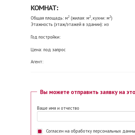
КОМНАТ:
2
2
2
Общая площадь: м
(жилая: м
, кухни: м
)
Этажность (этаж/этажей в здании): из
Год постройки:
Цена: под запрос
Агент:
Вы можете отправить заявку на эт
Ваше имя и отчество
Согласен на обработку персональных данных. Ставя отметку, я даю свое согласие на обработку