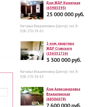
Дом ЖДР Кузнечная
(65983395)
25 000 000 руб.
Наталья Владленовна (Центр) тел. 8-
928-270-39-63
1-ком. квартира
ЖДР Ставского
(136531726)
3 300 000 руб.
Наталья Владленовна (Центр) тел. 8-
928-270-39-63
Дом Александровка
Владиленская
(68506078)
7 600 000 руб.