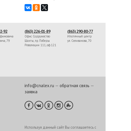
92-92
(863) 226-01-89
(863) 290-80-77
афимовича
Офис Содружество
Ипотечный центр
вича, 79
Шахты, пр. Победы
ул. Селиванова, 70
Революции 111, оф.121
info@cnalex.ru
—
обратная связь
—
заявка
Используя данный сайт Вы соглашаетесь с