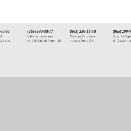
-77-37
(863) 290-80-77
(863) 230-33-30
(863) 299-
ЖМ
Офис на Сельмаше
Офис на Нагибина
Офис на Сер
льского,
ул. 1-й Конной Армии, 10
пр. Нагибина, 12/1
ул. Серафимо