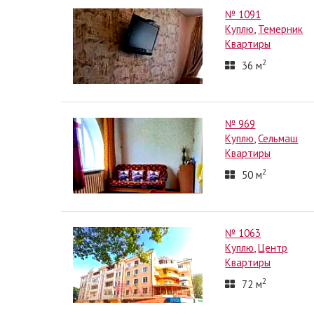
№ 1091
Куплю
,
Темерник
Квартиры
2
36
м
№ 969
Куплю
,
Сельмаш
Квартиры
2
50
м
№ 1063
Куплю
,
Центр
Квартиры
2
72
м