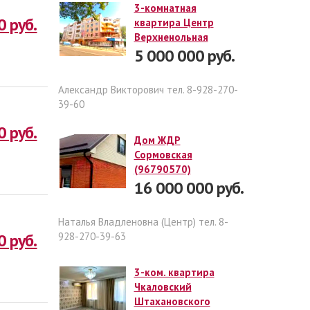
3-комнатная
0 руб.
квартира Центр
Верхненольная
5 000 000 руб.
Александр Викторович тел. 8-928-270-
39-60
0 руб.
Дом ЖДР
Сормовская
(96790570)
16 000 000 руб.
Наталья Владленовна (Центр) тел. 8-
0 руб.
928-270-39-63
3-ком. квартира
Чкаловский
Штахановского