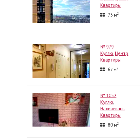
Квартиры
2
73
м
№ 979
Куплю
,
Центр
Квартиры
2
67
м
№ 1052
Куплю
,
Нахичевань
Квартиры
2
80
м