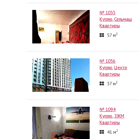
№ 1035
Куплю
,
Сельмаш
Квартиры
2
57
м
№ 1056
Куплю
,
Центр
Квартиры
2
37
м
№ 1094
Куплю
,
ЗЖМ
Квартиры
2
41
м