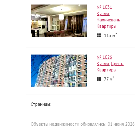
№ 1031
Куплю
,
Нахичевань
Квартиры
2
113
м
№ 1026
Куплю
,
Центр
Квартиры
2
77
м
Страницы:
Объекты недвижимости обновлялись: 01 июня 2026 г