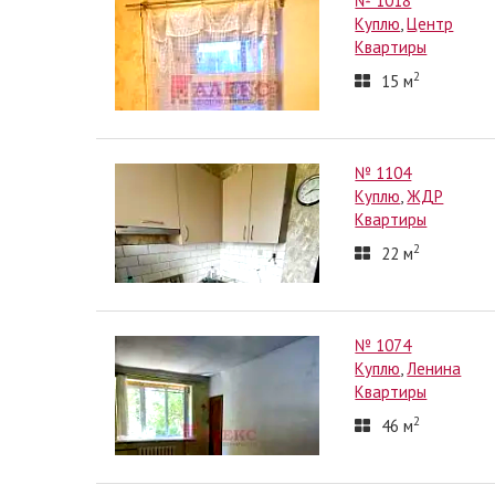
№ 1018
Куплю
,
Центр
Квартиры
2
15
м
№ 1104
Куплю
,
ЖДР
Квартиры
2
22
м
№ 1074
Куплю
,
Ленина
Квартиры
2
46
м