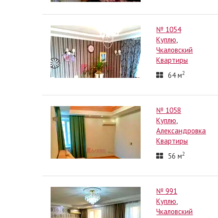
№ 1054
Куплю
,
Чкаловский
Квартиры
2
64
м
№ 1058
Куплю
,
Александровка
Квартиры
2
56
м
№ 991
Куплю
,
Чкаловский