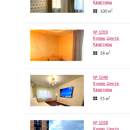
Квартиры
2
100
м
№ 1059
Куплю
,
Центр
Квартиры
2
39
м
№ 1049
Куплю
,
Центр
Квартиры
2
55
м
№ 1038
Куплю
,
Центр