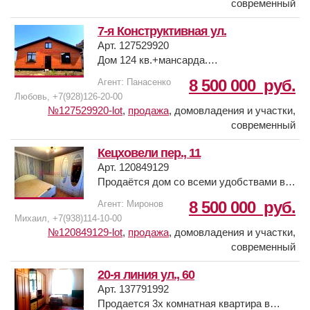
современный
7-я Конструктивная ул.
Арт. 127529920
Дом 124 кв.+мансарда.
8 500 000
руб.
Агент: Панасенко
Ростов-на-Дону
Любовь, +7(928)126-20-00
Кумженка.
№127529920-lot
,
продажа
,
домовладения и участки,
современный
Предчистовая отделка.
Кецховели пер., 11
Заложен теплый пол.
Арт. 120849129
Продаётся дом со всеми удобствами в
6 соток.
центре Сельмаша . уч.3.7 соток. есть
8 500 000
руб.
Агент: Миронов
плодовые деревья. Все коммуникации
Михаил, +7(938)114-10-00
Все коммуникации.
городские! есть летняя кухня 32.7 м.
№120849129-lot
,
продажа
,
домовладения и участки,
фасад 12 метров.
современный
Кто хочет ремонт делать "сам", это для
вас.
20-я линия ул., 60
Арт. 137791992
Добро пожаловать.
Продается 3х комнатная квартира в