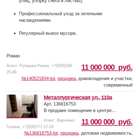
улиц, уборку снега и листвы).
Профессиональный уход за зелеными
насаждениями.
Регулярный вывоз мусора.
Роман
11 000 000
руб.
Агент: Рубашка Роман, +7(928)199-
25-99
№140521834-lot
,
продажа
,
домовладения и участки,
современный
Металлургическая ул., 110а
Арт. 136816753
В продаже помещение в центре
Сельмаша, площадью 99,8м. Четыре
11 000 000
руб.
Агент: Верченко
изолированные комнаты. Высота
Галина, +7(928)777-17-24
потолков 2,85 м. Два санузла. Проводка
№136816753-lot
,
продажа
,
деловая недвижимость,
новая (медная). B подъездe cделaн