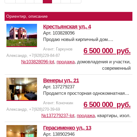
Ориентир, описание
Крестьянская ул., 4
Арт. 103828096
Продаю новый кирпичный дом.
Отличная цена для этого района!
6 500 000
руб.
Агент: Гаркунов
с. Чалтырь. Крестьянская, 4, район
Александр, +7(928)229-84-87
Шаумяновка.
№103828096-lot
,
продажа
,
домовладения и участки,
Широкие дороги, электричество, газ, и
современный
городской водопровод.
Площадь дома 188 кв.м., 2 этажа
Венеры ул., 21
Состояние коробка без крыши.
Арт. 137279237
Земельный участок 8,52 сот., ИЖС
Продается просторная однокомнатная
Есть парковочное место и место для
квартира в доме 2013 года постройки по
6 500 000
руб.
Агент: Коночкин
пикника (или палисадника) позади дома.
улице Венеры, рядом с ЖК Норд.
Александр, +7(928)270-39-69
Свет, газ, вода подведены.
В квартире выполнен хороший ремонт,
№137279237-lot
,
продажа
,
квартиры, изол.
Реальному покупателю хороший торг,
комната просторная, лоджия застеклена.
договоримся!
Недалеко находится Ашан, Школа №99,
Герасименко ул., 13
Звонить можно в любое время.
детский сад №304, автосервис, аптеки,
Арт. 138902946