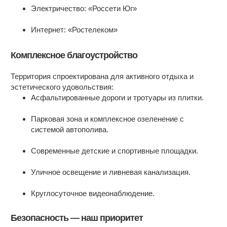
Электричество: «Россети Юг»
Рядом вся инфраструктура центра
города: Большая Садовая, Набережная,
Интернет: «Ростелеком»
Центральный рынок. Квартира без
обременений. Один взрослый
Комплексное благоустройство
собственник. торг уместен.
Территория спроектирована для активного отдыха и
эстетического удовольствия:
Асфальтированные дороги и тротуары из плитки.
Парковая зона и комплексное озеленение с
системой автополива.
Современные детские и спортивные площадки.
Уличное освещение и ливневая канализация.
Круглосуточное видеонаблюдение.
Безопасность — наш приоритет