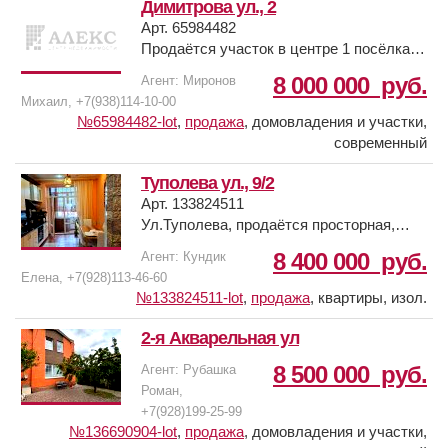
Димитрова ул., 2
Остановка общественного транспорта -
Арт. 65984482
улица Маршала Жукова.
Продаётся участок в центре 1 посёлка
Несколько собственников.
Орджоникидзе. На участке 2 дома под
8 000 000
руб.
Агент: Миронов
капитальный ремонт или под снос.Все
Михаил, +7(938)114-10-00
коммуникации на участке. Отличный
№65984482-lot
,
продажа
,
домовладения и участки,
район, с развитой инфраструктурой. 100
современный
метров от церкви.Под индивидуальное
жилищное строительство или под
Туполева ул., 9/2
коммерческий обьект. Вход,възд с ул.
Арт. 133824511
Димитрова.
Ул.Туполева, продаётся просторная,
уютная 3 комн.квартира, 83.3кв.м. в
8 400 000
руб.
Агент: Кундик
#объект в нашей базе №13090329#
кирпичном доме.
Елена, +7(928)113-46-60
Качественный ремонт.
№133824511-lot
,
продажа
,
квартиры, изол.
Хорошая локация, рядом остановка
транспорта "Завод Алмаз", магазины, 2
2-я Акварельная ул
поликлиники
8 500 000
руб.
Агент: Рубашка
(взрослая и детская), школа №113,
Роман,
детский садик.
+7(928)199-25-99
Закрытый двор, парковочное место во
№136690904-lot
,
продажа
,
домовладения и участки,
дворе.