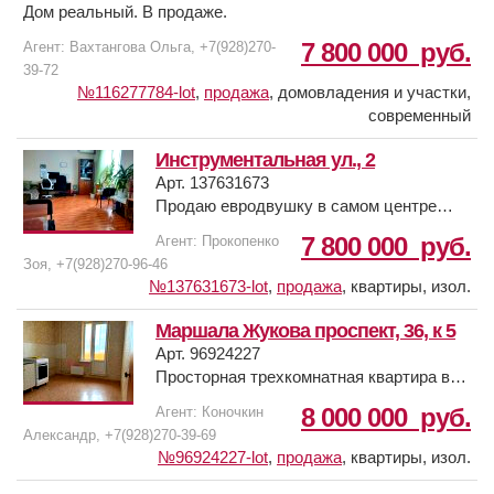
Дом реальный. В продаже.
7 800 000
руб.
Агент: Вахтангова Ольга, +7(928)270-
39-72
№116277784-lot
,
продажа
,
домовладения и участки,
современный
Инструментальная ул., 2
Арт. 137631673
Продаю евродвушку в самом центре
Сельмаша, 62м2, 10/16к,большая кухня -
7 800 000
руб.
Агент: Прокопенко
гостиная, изолированная спальня,
Зоя, +7(928)270-96-46
большая лоджия застеклена, хорошее
№137631673-lot
,
продажа
,
квартиры, изол.
состояние, относительно новый дом,
чистый подъезд, консьерж, отличное
Маршала Жукова проспект, 36, к 5
место, напротив парк Островского,
Арт. 96924227
дворец культуры РСМ, транспорт в
Просторная трехкомнатная квартира в
любую точку города, садик, рынок,
самом центре мкр. Левенцовский - ЖК
8 000 000
руб.
Агент: Коночкин
школа, поликлиника.
Западные ворота.
Александр, +7(928)270-39-69
Рядом детская поликлиника № 45,
№96924227-lot
,
продажа
,
квартиры, изол.
детские сады № 8, № 12, № 210, школа
№ 115 им. Жданова, ТЦ Левенцовский.