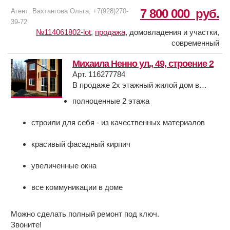
7 800 000
руб.
Агент: Вахтангова Ольга, +7(928)270-
39-72
№114061802-lot
,
продажа
,
домовладения и участки,
современный
Михаила Ненно ул., 49, строение 2
Арт. 116277784
В продаже 2х этажный жилой дом в
районе ТЦ Мега. Место очень удобное -
полноценные 2 этажа
до Аксая и до Ростова буквально 3-5
минут на машине. Кроме того рядом
строили для себя - из качественных материалов
возводится новый жилой комплекс, где
будет расположены детские сады и
красивый фасадный кирпич
школы и вся необходимая социальная
инфраструктура.
увеличенные окна
О доме:
все коммуникации в доме
Можно сделать полный ремонт под ключ.
Звоните!