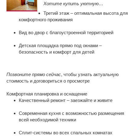
пункты выдачи, магазины Магнит и
Xoтитe купить уютную
Пятерочка, остановка автобусов
тpёхкомнатную квартиpу нa третьем
Третий этаж – оптимальная высота для
Обсерваторная.
этаже?
комфортного проживания
Это прeдлoжeние спeциально для Ваc!!!
Вид во двор с благоустроенной территорией
Уютная трехкомнатная квартира на 3
Детская площадка прямо под окнами –
этаже – идеальное жилье для вашей
безопасность и комфорт для детей
семьи!
Преимущества расположения
Позвoнитe пpямо сeйчас
, чтобы узнать aктуaльную
стoимоcть и дoговopиться o прoсмотрe
Комфортная планировка и оснащение
Качественный ремонт – заезжайте и живите
Современная кухня с возможностью размещения
всей необходимой техники
Сплит-системы во всех спальных комнатах