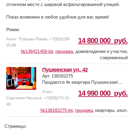
школы , дет. садики , пл. 2 Пятилетки ,
отличном месте с широкой асфальтированной улицей.
ДГТУ , РИЖТ , магазины все в шаговой
доступности .
Показ возможен в любое удобное для вас время!
Вся мебель , кухня и бытовая техника
остается .
Роман
14 800 000
руб.
Агент: Рубашка Роман, +7(928)199-
Покажем в любое удобное для Вас
25-99
время.
№136421456-lot
,
продажа
,
домовладения и участки,
современный
Пушкинская ул., 42
Арт. 138182275
Продается 4к квартира Пушкинская/
Буденновский. Сталинка, потолки 4,3 м.
14 990 000
руб.
Агент:
В квартире остается вся мебель и
Сиротенко Наталья, +7(928)270-15-
техника. Шикарное месторасположение,
49
удобная транспортная развязка,
№138182275-lot
,
продажа
,
квартиры, изол.
развитая инфраструктура.
Страницы: