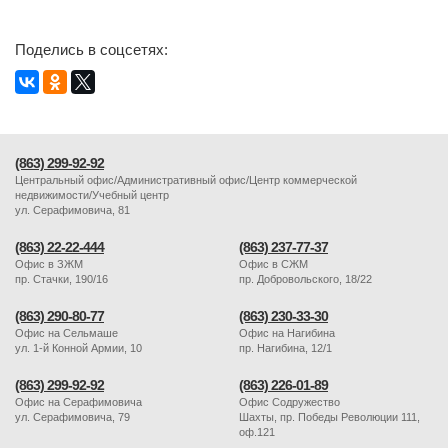
Поделись в соцсетях:
(863) 299-92-92
Центральный офис/Административный офис/Центр коммерческой
недвижимости/Учебный центр
ул. Серафимовича, 81
(863) 22-22-444
(863) 237-77-37
Офис в ЗЖМ
Офис в СЖМ
пр. Стачки, 190/16
пр. Добровольского, 18/22
(863) 290-80-77
(863) 230-33-30
Офис на Сельмаше
Офис на Нагибина
ул. 1-й Конной Армии, 10
пр. Нагибина, 12/1
(863) 299-92-92
(863) 226-01-89
Офис на Серафимовича
Офис Содружество
ул. Серафимовича, 79
Шахты, пр. Победы Революции 111,
оф.121