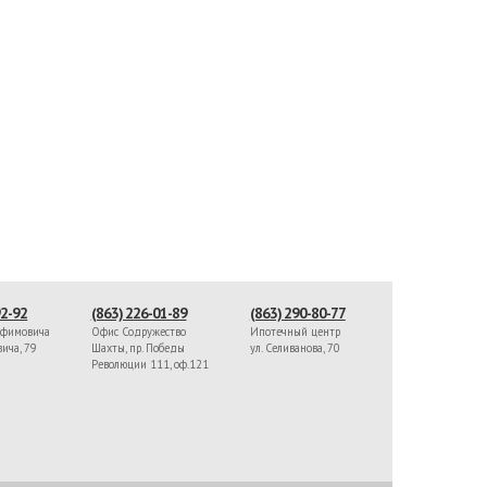
92-92
(863) 226-01-89
(863) 290-80-77
афимовича
Офис Содружество
Ипотечный центр
вича, 79
Шахты, пр. Победы
ул. Селиванова, 70
Революции 111, оф.121