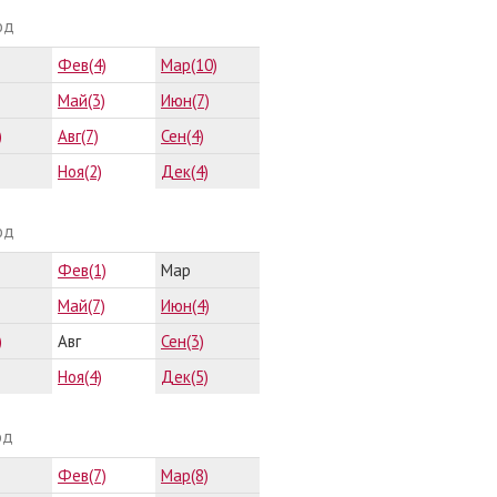
од
Фев(4)
Мар(10)
Май(3)
Июн(7)
)
Авг(7)
Сен(4)
Ноя(2)
Дек(4)
од
Фев(1)
Мар
Май(7)
Июн(4)
)
Авг
Сен(3)
Ноя(4)
Дек(5)
од
Фев(7)
Мар(8)