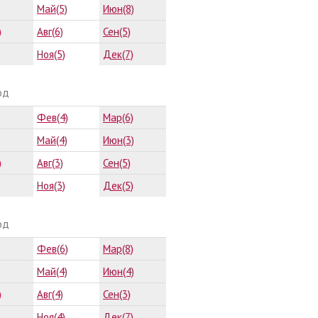
Май(5)
Июн(8)
)
Авг(6)
Сен(5)
Ноя(5)
Дек(7)
од
Фев(4)
Мар(6)
Май(4)
Июн(3)
)
Авг(3)
Сен(5)
Ноя(3)
Дек(5)
од
Фев(6)
Мар(8)
Май(4)
Июн(4)
)
Авг(4)
Сен(3)
Ноя(4)
Дек(7)