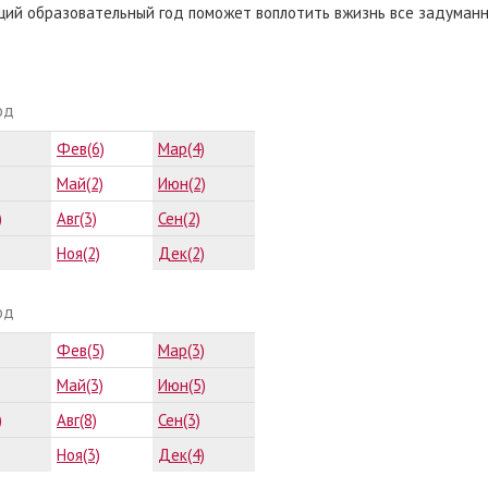
щий образовательный год поможет воплотить вжизнь все задуманн
од
Фев(6)
Мар(4)
Май(2)
Июн(2)
)
Авг(3)
Сен(2)
Ноя(2)
Дек(2)
од
Фев(5)
Мар(3)
Май(3)
Июн(5)
)
Авг(8)
Сен(3)
Ноя(3)
Дек(4)