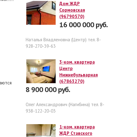
Дом ЖДР
Сормовская
(96790570)
16 000 000 руб.
Наталья Владленовна (Центр) тел. 8-
928-270-39-63
3-ком. квартира
Центр
Нижнебульварная
(67863270)
жаются
8 900 000 руб.
Олег Александрович (Нагибина) тел. 8-
938-122-20-03
1-ком. квартира
ЖДР Ставского