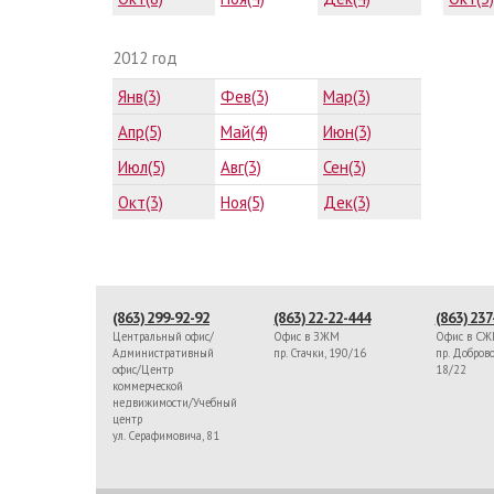
2012 год
Янв(3)
Фев(3)
Мар(3)
Апр(5)
Май(4)
Июн(3)
Июл(5)
Авг(3)
Сен(3)
Окт(3)
Ноя(5)
Дек(3)
(863) 299-92-92
(863) 22-22-444
(863) 237
Центральный офис/
Офис в ЗЖМ
Офис в С
Административный
пр. Стачки, 190/16
пр. Доброво
офис/Центр
18/22
коммерческой
недвижимости/Учебный
центр
ул. Серафимовича, 81