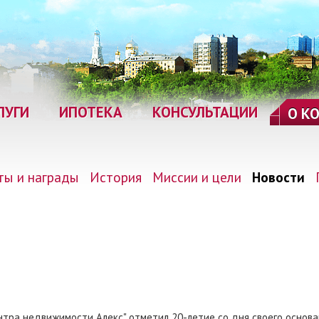
ЛУГИ
ИПОТЕКА
КОНСУЛЬТАЦИИ
О К
ты и награды
История
Миссии и цели
Новости
тра недвижимости Алекс" отметил 20-летие со дня своего основани