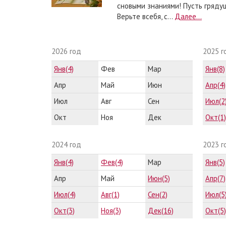
сновыми знаниями! Пусть гряду
Верьте всебя, с...
Далее...
2026 год
2025 г
Янв(4)
Фев
Мар
Янв(8)
Апр
Май
Июн
Апр(4)
Июл
Авг
Сен
Июл(2
Окт
Ноя
Дек
Окт(1)
2024 год
2023 г
Янв(4)
Фев(4)
Мар
Янв(5)
Апр
Май
Июн(5)
Апр(7)
Июл(4)
Авг(1)
Сен(2)
Июл(5
Окт(3)
Ноя(3)
Дек(16)
Окт(5)