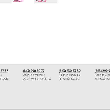
-77-37
(863) 290-80-77
(863) 230-33-30
(863) 299-
ЖМ
Офис на Сельмаше
Офис на Нагибина
Офис на Сер
льского,
ул. 1-й Конной Армии, 10
пр. Нагибина, 12/1
ул. Серафимо